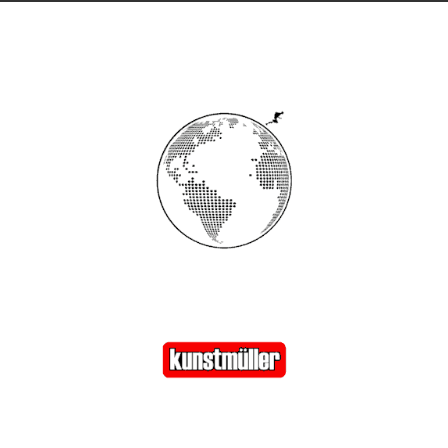
Zanggasse 9A / D - 55116 Mainz
info@kunstmueller.org
+49 6131 22 54 39