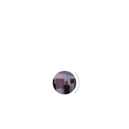
der neuen Mainzer „Galerie für aktuelle Kunst“. Das Schild
kennzeichnet die schwere
Holztür eines angeschlagen dastehenden Altbaus. Eintritt erlaubt.
Im Zwei-Wochen-Takt:
Hinein in den kleinen Hof, die ausgetretenen Holzstufen hinauf in
den ersten Stock.
Im Hinterhaus steht die Tür offen zu „Z9A“: ein Flur, ein großer
Wohnraum, ein Zimmer
mit Kühlschrank, überall Holzboden. 20 Jahre hat Dietmar Müller
in dieser Wohnung gelebt.
Jetzt ist er ins Vorderhaus gezogen. Und hat aus seiner alten
Wohnung eine Galerie
gemacht. „Eine Produzenten-Galerie“, fügt er hinzu. Im Zwei-
Wochen-Takt lädt er